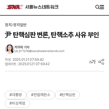
정치
정치일반
尹 탄핵심판 변론, 탄핵소추 사유 부인
박주희
기자
jdr_971218@seoulnewsnetwork.com
작성 :
2025.01.21 07:59:42
업데이트 :
2025.01.21 07:59:42
#
대통령
#
헌법재판소
#
탄핵심판
#
비상계엄