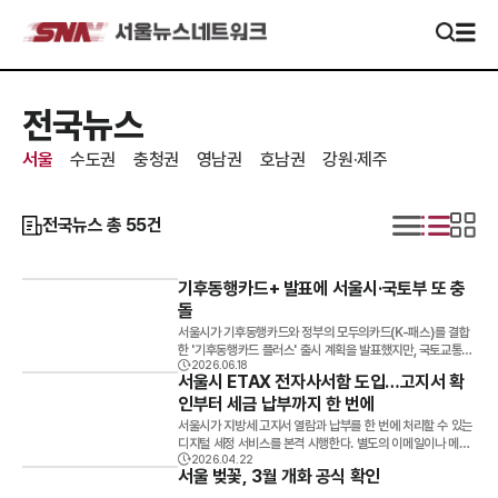
전국뉴스
서울
수도권
충청권
영남권
호남권
강원·제주
전국뉴스
총
55
건
기후동행카드+ 발표에 서울시·국토부 또 충
돌
서울시가 기후동행카드와 정부의 모두의카드(K-패스)를 결합
한 '기후동행카드 플러스' 출시 계획을 발표했지만, 국토교통부
2026.06.18
가 즉각 사실과 다르다고 반박하면서 양측이 다시 충돌했다. 단
서울시 ETAX 전자사서함 도입…고지서 확
순한 정책 설명 차원을 넘어 교통복지 정책의 주도권과 예산 부
인부터 세금 납부까지 한 번에
담 문제를 둘러싼 갈등이라는 해석도 나온다.서울시는 17일 기
후동행카드와 정부의 모두의카드 혜택을 결합한 '기후동행카드
서울시가 지방세 고지서 열람과 납부를 한 번에 처리할 수 있는
플러스'를 오는 9월부터 운영하겠다고 밝혔다.서울시는 기존
디지털 세정 서비스를 본격 시행한다. 별도의 이메일이나 메신
기후동행카드의 무제한 정액권 기능에 모두의카드의 환급 혜택
2026.04.22
저 앱을 거치지 않고 서울시 세금납부 시스템 안에서 바로 확인
서울 벚꽃, 3월 개화 공식 확인
을 더해 이용자에게 가장 유리한 방식이 자동 적용되는 통합형
하고 납부할 수 있도록 절차를 단순화한 것이 핵심이다. 서울시
교통카드라고 설명했다. 청년·다자녀 혜택 확대서울시가 발표
는 21일부터 인터넷 세금납부 시스템 ETAX에서 ‘전자사서함