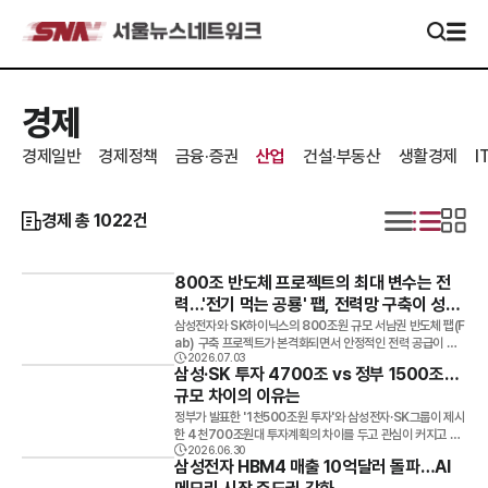
경제
경제일반
경제정책
금융·증권
산업
건설·부동산
생활경제
I
경제
총
1022
건
800조 반도체 프로젝트의 최대 변수는 전
력…'전기 먹는 공룡' 팹, 전력망 구축이 성패
좌우
삼성전자와 SK하이닉스의 800조원 규모 서남권 반도체 팹(F
ab) 구축 프로젝트가 본격화되면서 안정적인 전력 공급이 사
2026.07.03
업 성패를 좌우할 핵심 과제로 떠오르고 있다. 원전과 재생에너
삼성·SK 투자 4700조 vs 정부 1500조…
지 발전량은 충분하다는 평가가 나오지만, 이를 적기에 공급할
규모 차이의 이유는
송전망 구축과 재생에너지의 간헐성, 주민 수용성 확보 등이 해
결해야 할 과제로 꼽힌다. 팹 1기당 최대 1.5GW 소비3일 전남
정부가 발표한 '1천500조원 투자'와 삼성전자·SK그룹이 제시
광주통합특별시에 따르면 삼성전자와 SK하이닉스는 광주와
한 4천700조원대 투자계획의 차이를 두고 관심이 커지고 있
서남권에 총 800조원을 투자해 메모리 반도체 팹 4기를 구축
2026.06.30
다. 업계는 집계 대상과 범위가 다른 데다 기존 투자 확대 계획
삼성전자 HBM4 매출 10억달러 돌파…AI
하는 계획을 추진하고 있다.반도체 팹은 클린룸과 초미세 공정
까지 포함되면서 격차가 발생한 것으로 분석했다.정부는 29일
장비를 24시간 가동해야 하는 대표적인 전력 다소비 시설이
반도체와 피지컬 AI, AI 데이터센터를 중심으로 한 3대 메가프