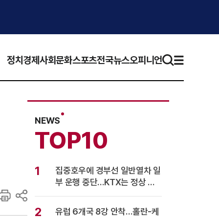
정치
경제
사회
문화
스포츠
전국뉴스
오피니언
NEWS
TOP10
1
집중호우에 경부선 일반열차 일
부 운행 중단…KTX는 정상 운
행
2
유럽 6개국 8강 안착…홀란-케