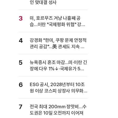
인 맞대결 성사
3
미, 호르무즈 겨냥 나흘째 공
습…이란 "국제평화 위협" 강력
반발
4
강경화 "한미, 쿠팡 문제 안정적
관리 공감"…美 관세도 지속 협
의
5
뉴욕증시 혼조 마감…미·이란 긴
장에 다우 1%↓·국제유가 5%
급등
6
ESG 공시, 2028년부터 10조
원 이상 코스피 상장사 의무화…
사업보고서에 담는다
7
전국 최대 200㎜ 장맛비…수
도권은 10일 오전까지 이어져