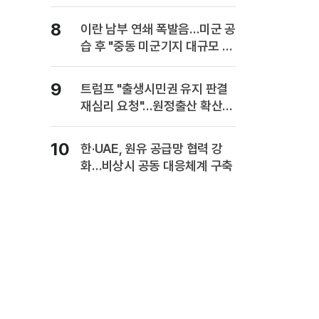
8
이란 남부 연쇄 폭발음…미군 공
습 후 "중동 미군기지 대규모 보
복" 경고
9
트럼프 "출생시민권 유지 판결
재심리 요청"…원정출산 확산
주장
10
한·UAE, 원유 공급망 협력 강
화…비상시 공동 대응체계 구축