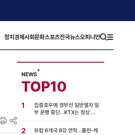
정치
경제
사회
문화
스포츠
전국뉴스
오피니언
NEWS
TOP10
1
집중호우에 경부선 일반열차 일
부 운행 중단…KTX는 정상 운
행
2
유럽 6개국 8강 안착…홀란-케