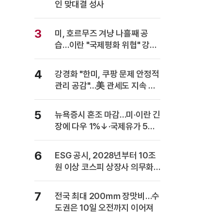
인 맞대결 성사
3
미, 호르무즈 겨냥 나흘째 공
습…이란 "국제평화 위협" 강력
반발
4
강경화 "한미, 쿠팡 문제 안정적
관리 공감"…美 관세도 지속 협
의
5
뉴욕증시 혼조 마감…미·이란 긴
장에 다우 1%↓·국제유가 5%
급등
6
ESG 공시, 2028년부터 10조
원 이상 코스피 상장사 의무화…
사업보고서에 담는다
7
전국 최대 200㎜ 장맛비…수
도권은 10일 오전까지 이어져