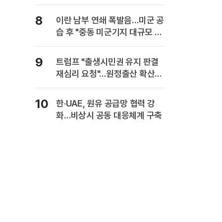
8
이란 남부 연쇄 폭발음…미군 공
습 후 "중동 미군기지 대규모 보
복" 경고
9
트럼프 "출생시민권 유지 판결
재심리 요청"…원정출산 확산
주장
10
한·UAE, 원유 공급망 협력 강
화…비상시 공동 대응체계 구축