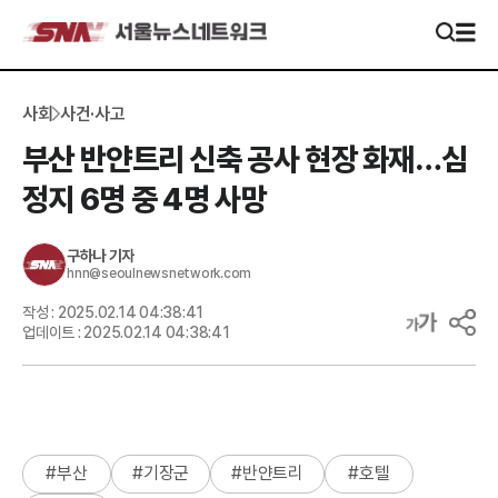
사회
사건·사고
부산 반얀트리 신축 공사 현장 화재…심
정지 6명 중 4명 사망
구하나
기자
hnn@seoulnewsnetwork.com
작성 :
2025.02.14 04:38:41
업데이트 :
2025.02.14 04:38:41
#
부산
#
기장군
#
반얀트리
#
호텔