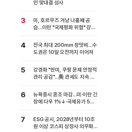
인 맞대결 성사
3
미, 호르무즈 겨냥 나흘째 공
습…이란 "국제평화 위협" 강력
반발
4
전국 최대 200㎜ 장맛비…수
도권은 10일 오전까지 이어져
5
강경화 "한미, 쿠팡 문제 안정적
관리 공감"…美 관세도 지속 협
의
6
뉴욕증시 혼조 마감…미·이란 긴
장에 다우 1%↓·국제유가 5%
급등
7
ESG 공시, 2028년부터 10조
원 이상 코스피 상장사 의무화…