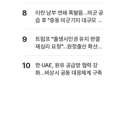
사업보고서에 담는다
8
이란 남부 연쇄 폭발음…미군 공
습 후 "중동 미군기지 대규모 보
복" 경고
9
트럼프 "출생시민권 유지 판결
재심리 요청"…원정출산 확산
주장
10
한·UAE, 원유 공급망 협력 강
화…비상시 공동 대응체계 구축