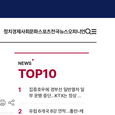
정치
경제
사회
문화
스포츠
전국뉴스
오피니언
NEWS
TOP10
1
집중호우에 경부선 일반열차 일
부 운행 중단…KTX는 정상 운
행
2
유럽 6개국 8강 안착…홀란-케