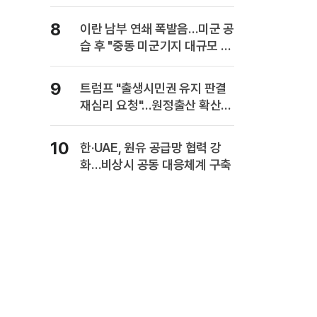
사업보고서에 담는다
8
이란 남부 연쇄 폭발음…미군 공
습 후 "중동 미군기지 대규모 보
복" 경고
9
트럼프 "출생시민권 유지 판결
재심리 요청"…원정출산 확산
주장
10
한·UAE, 원유 공급망 협력 강
화…비상시 공동 대응체계 구축