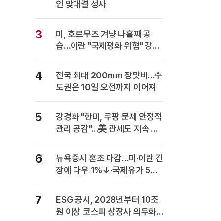
인 맞대결 성사
3
미, 호르무즈 겨냥 나흘째 공
습…이란 "국제평화 위협" 강력
반발
4
전국 최대 200㎜ 장맛비…수
도권은 10일 오전까지 이어져
5
강경화 "한미, 쿠팡 문제 안정적
관리 공감"…美 관세도 지속 협
의
6
뉴욕증시 혼조 마감…미·이란 긴
장에 다우 1%↓·국제유가 5%
급등
7
ESG 공시, 2028년부터 10조
원 이상 코스피 상장사 의무화…