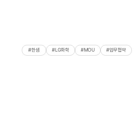
#
한샘
#
LG화학
#
MOU
#
업무협약