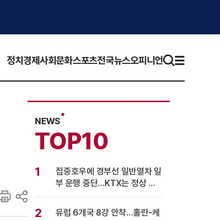
정치
경제
사회
문화
스포츠
전국뉴스
오피니언
NEWS
TOP10
1
집중호우에 경부선 일반열차 일
부 운행 중단…KTX는 정상 운
행
2
유럽 6개국 8강 안착…홀란-케