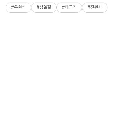
#
우원식
#
삼일절
#
태극기
#
진관사