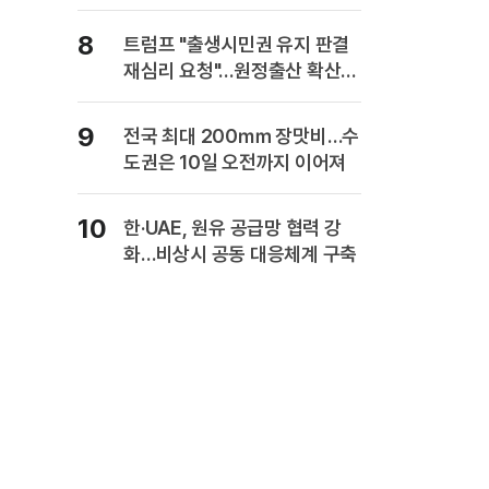
복" 경고
8
트럼프 "출생시민권 유지 판결
재심리 요청"…원정출산 확산
주장
9
전국 최대 200㎜ 장맛비…수
도권은 10일 오전까지 이어져
10
한·UAE, 원유 공급망 협력 강
화…비상시 공동 대응체계 구축