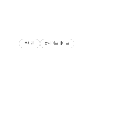
#
한진
#
세이프테이프