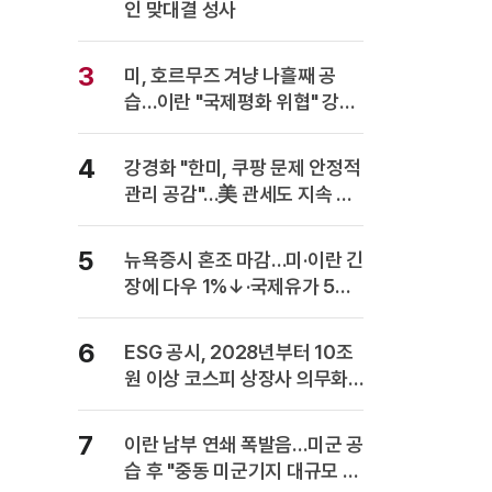
인 맞대결 성사
3
미, 호르무즈 겨냥 나흘째 공
습…이란 "국제평화 위협" 강력
반발
4
강경화 "한미, 쿠팡 문제 안정적
관리 공감"…美 관세도 지속 협
의
5
뉴욕증시 혼조 마감…미·이란 긴
장에 다우 1%↓·국제유가 5%
급등
6
ESG 공시, 2028년부터 10조
원 이상 코스피 상장사 의무화…
사업보고서에 담는다
7
이란 남부 연쇄 폭발음…미군 공
습 후 "중동 미군기지 대규모 보