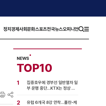
정치
경제
사회
문화
스포츠
전국뉴스
오피니언
NEWS
TOP10
1
집중호우에 경부선 일반열차 일
부 운행 중단…KTX는 정상 운
행
2
유럽 6개국 8강 안착…홀란-케