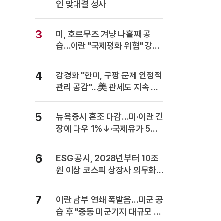
인 맞대결 성사
3
미, 호르무즈 겨냥 나흘째 공
습…이란 "국제평화 위협" 강력
반발
4
강경화 "한미, 쿠팡 문제 안정적
관리 공감"…美 관세도 지속 협
의
5
뉴욕증시 혼조 마감…미·이란 긴
장에 다우 1%↓·국제유가 5%
급등
6
ESG 공시, 2028년부터 10조
원 이상 코스피 상장사 의무화…
사업보고서에 담는다
7
이란 남부 연쇄 폭발음…미군 공
습 후 "중동 미군기지 대규모 보