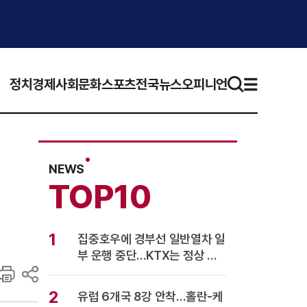
정치
경제
사회
문화
스포츠
전국뉴스
오피니언
NEWS
TOP10
1
집중호우에 경부선 일반열차 일
부 운행 중단…KTX는 정상 운
행
2
유럽 6개국 8강 안착…홀란-케