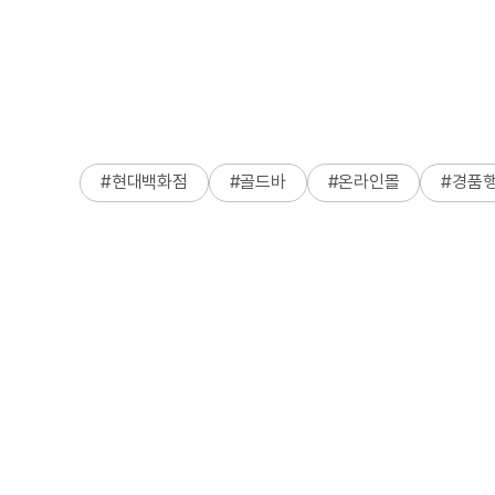
#
현대백화점
#
골드바
#
온라인몰
#
경품