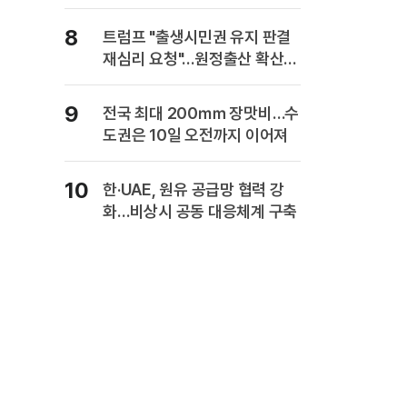
복" 경고
8
트럼프 "출생시민권 유지 판결
재심리 요청"…원정출산 확산
주장
9
전국 최대 200㎜ 장맛비…수
도권은 10일 오전까지 이어져
10
한·UAE, 원유 공급망 협력 강
화…비상시 공동 대응체계 구축