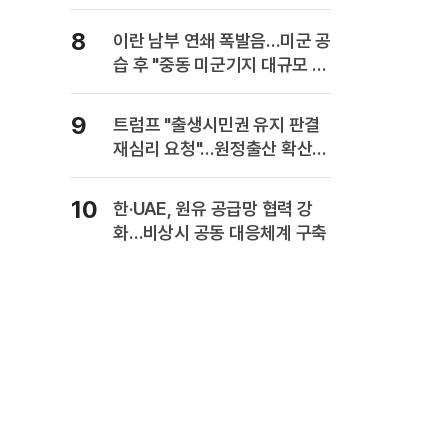
8
이란 남부 연쇄 폭발음…미군 공
습 후 "중동 미군기지 대규모 보
복" 경고
9
트럼프 "출생시민권 유지 판결
재심리 요청"…원정출산 확산
주장
10
한·UAE, 원유 공급망 협력 강
화…비상시 공동 대응체계 구축