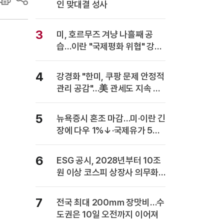
인 맞대결 성사
3
미, 호르무즈 겨냥 나흘째 공
습…이란 "국제평화 위협" 강력
반발
4
강경화 "한미, 쿠팡 문제 안정적
관리 공감"…美 관세도 지속 협
의
5
뉴욕증시 혼조 마감…미·이란 긴
장에 다우 1%↓·국제유가 5%
급등
6
ESG 공시, 2028년부터 10조
원 이상 코스피 상장사 의무화…
사업보고서에 담는다
7
전국 최대 200㎜ 장맛비…수
도권은 10일 오전까지 이어져