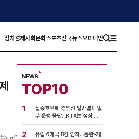
정치
경제
사회
문화
스포츠
전국뉴스
오피니언
NEWS
상제
TOP10
1
집중호우에 경부선 일반열차 일
부 운행 중단…KTX는 정상 운
행
2
유럽 6개국 8강 안착…홀란-케