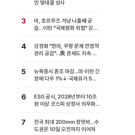
인 맞대결 성사
3
미, 호르무즈 겨냥 나흘째 공
습…이란 "국제평화 위협" 강력
반발
4
강경화 "한미, 쿠팡 문제 안정적
관리 공감"…美 관세도 지속 협
의
5
뉴욕증시 혼조 마감…미·이란 긴
장에 다우 1%↓·국제유가 5%
급등
6
ESG 공시, 2028년부터 10조
원 이상 코스피 상장사 의무화…
사업보고서에 담는다
7
전국 최대 200㎜ 장맛비…수
도권은 10일 오전까지 이어져