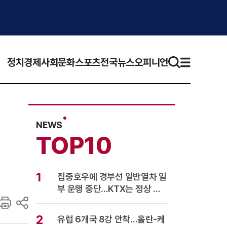
정치
경제
사회
문화
스포츠
전국뉴스
오피니언
NEWS
TOP10
1
집중호우에 경부선 일반열차 일
부 운행 중단…KTX는 정상 운
행
2
유럽 6개국 8강 안착…홀란-케