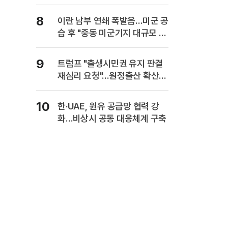
8
이란 남부 연쇄 폭발음…미군 공
습 후 "중동 미군기지 대규모 보
복" 경고
9
트럼프 "출생시민권 유지 판결
재심리 요청"…원정출산 확산
주장
10
한·UAE, 원유 공급망 협력 강
화…비상시 공동 대응체계 구축