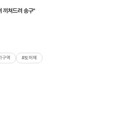
려 끼쳐드려 송구"
가구역
#
토허제