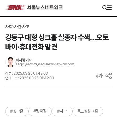
사회
사건·사고
강동구 대형 싱크홀 실종자 수색…오토
바이·휴대전화 발견
서지혜
기자
seojihye4252@seoulnewsnetwork.com
작성 :
2025.03.25 01:42:03
업데이트 :
2025.03.25 01:42:03
#
싱크홀
#
땅꺼짐
#
사고
#
도심싱크홀