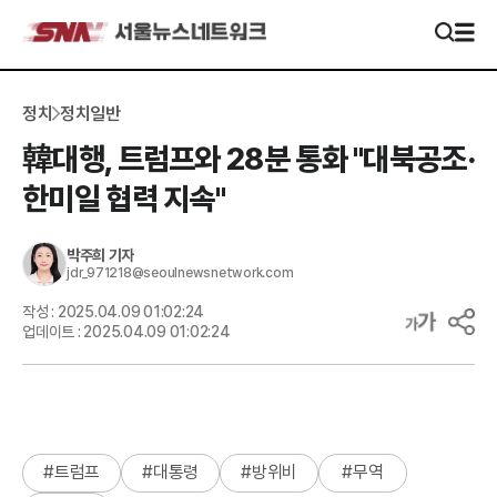
정치
정치일반
韓대행, 트럼프와 28분 통화 "대북공조·
한미일 협력 지속"
박주희
기자
jdr_971218@seoulnewsnetwork.com
작성 :
2025.04.09 01:02:24
업데이트 :
2025.04.09 01:02:24
#
트럼프
#
대통령
#
방위비
#
무역