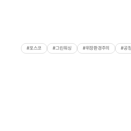
#
포스코
#
그린워싱
#
위장환경주의
#
공