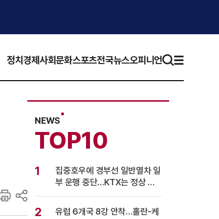
정치
경제
사회
문화
스포츠
전국뉴스
오피니언
NEWS
TOP10
1
집중호우에 경부선 일반열차 일
부 운행 중단…KTX는 정상 운
행
2
유럽 6개국 8강 안착…홀란-케