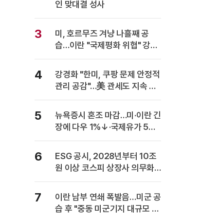
인 맞대결 성사
3
미, 호르무즈 겨냥 나흘째 공
습…이란 "국제평화 위협" 강력
반발
4
강경화 "한미, 쿠팡 문제 안정적
관리 공감"…美 관세도 지속 협
의
5
뉴욕증시 혼조 마감…미·이란 긴
장에 다우 1%↓·국제유가 5%
급등
6
ESG 공시, 2028년부터 10조
원 이상 코스피 상장사 의무화…
사업보고서에 담는다
7
이란 남부 연쇄 폭발음…미군 공
습 후 "중동 미군기지 대규모 보