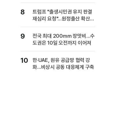
복" 경고
8
트럼프 "출생시민권 유지 판결
재심리 요청"…원정출산 확산
주장
9
전국 최대 200㎜ 장맛비…수
도권은 10일 오전까지 이어져
10
한·UAE, 원유 공급망 협력 강
화…비상시 공동 대응체계 구축