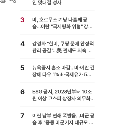
인 맞대결 성사
3
미, 호르무즈 겨냥 나흘째 공
습…이란 "국제평화 위협" 강력
반발
4
강경화 "한미, 쿠팡 문제 안정적
관리 공감"…美 관세도 지속 협
의
5
뉴욕증시 혼조 마감…미·이란 긴
장에 다우 1%↓·국제유가 5%
급등
6
ESG 공시, 2028년부터 10조
원 이상 코스피 상장사 의무화…
사업보고서에 담는다
7
이란 남부 연쇄 폭발음…미군 공
습 후 "중동 미군기지 대규모 보