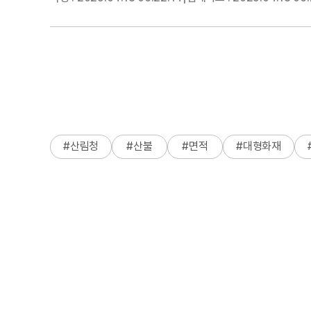
#
산림청
#
산불
#
면적
#
대형화재