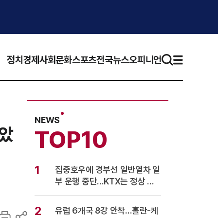
정치
경제
사회
문화
스포츠
전국뉴스
오피니언
NEWS
않았
TOP10
1
집중호우에 경부선 일반열차 일
부 운행 중단…KTX는 정상 운
행
2
유럽 6개국 8강 안착…홀란-케