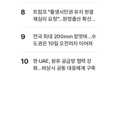
복" 경고
8
트럼프 "출생시민권 유지 판결
재심리 요청"…원정출산 확산
주장
9
전국 최대 200㎜ 장맛비…수
도권은 10일 오전까지 이어져
10
한·UAE, 원유 공급망 협력 강
화…비상시 공동 대응체계 구축