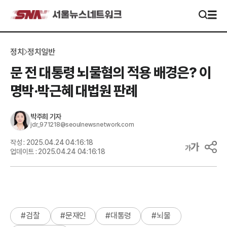
정치
정치일반
문 전 대통령 뇌물혐의 적용 배경은? 이
명박·박근혜 대법원 판례
박주희
기자
jdr_971218@seoulnewsnetwork.com
작성 :
2025.04.24 04:16:18
업데이트 :
2025.04.24 04:16:18
#
검찰
#
문재인
#
대통령
#
뇌물