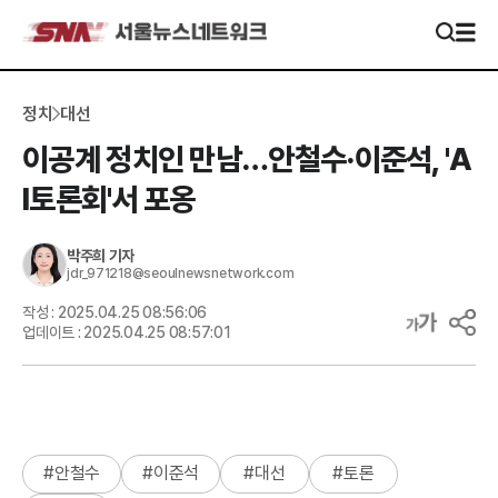
정치
대선
이공계 정치인 만남…안철수·이준석, 'A
I토론회'서 포옹
박주희
기자
jdr_971218@seoulnewsnetwork.com
작성 :
2025.04.25 08:56:06
업데이트 :
2025.04.25 08:57:01
#
안철수
#
이준석
#
대선
#
토론