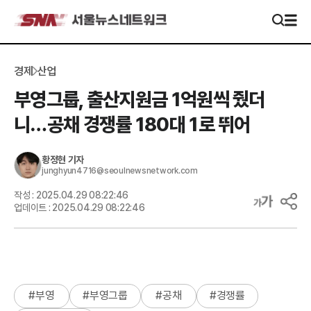
경제
산업
부영그룹, 출산지원금 1억원씩 줬더
니…공채 경쟁률 180대 1로 뛰어
황정현
기자
junghyun4716@seoulnewsnetwork.com
작성 :
2025.04.29 08:22:46
업데이트 :
2025.04.29 08:22:46
#
부영
#
부영그룹
#
공채
#
경쟁률