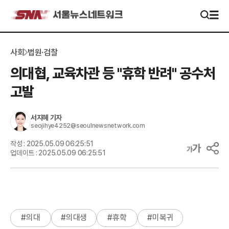
사회
법원·검찰
의대협, 교육차관 등 "휴학 반려" 공수처
고발
서지혜
기자
seojihye4252@seoulnewsnetwork.com
작성 :
2025.05.09 06:25:51
업데이트 :
2025.05.09 06:25:51
#
의대
#
의대생
#
휴학
#
미복귀