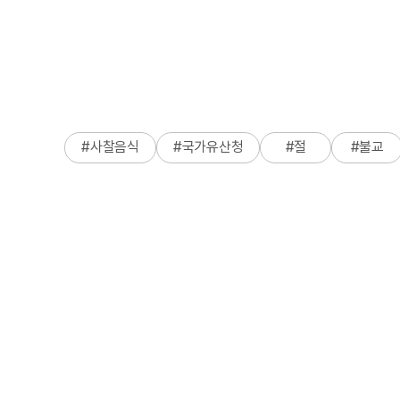
#
사찰음식
#
국가유산청
#
절
#
불교