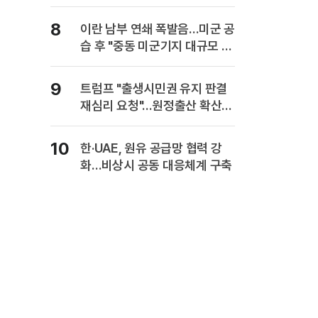
8
이란 남부 연쇄 폭발음…미군 공
습 후 "중동 미군기지 대규모 보
복" 경고
9
트럼프 "출생시민권 유지 판결
재심리 요청"…원정출산 확산
주장
10
한·UAE, 원유 공급망 협력 강
화…비상시 공동 대응체계 구축