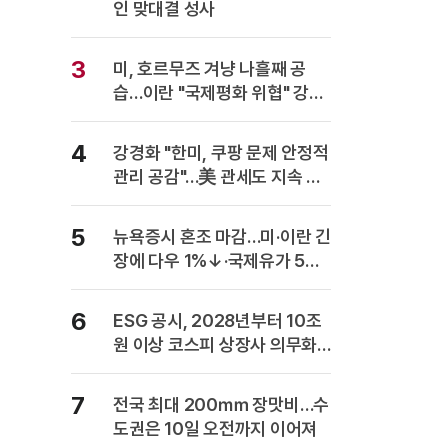
인 맞대결 성사
3
미, 호르무즈 겨냥 나흘째 공
습…이란 "국제평화 위협" 강력
반발
4
강경화 "한미, 쿠팡 문제 안정적
관리 공감"…美 관세도 지속 협
의
5
뉴욕증시 혼조 마감…미·이란 긴
장에 다우 1%↓·국제유가 5%
급등
6
ESG 공시, 2028년부터 10조
원 이상 코스피 상장사 의무화…
사업보고서에 담는다
7
전국 최대 200㎜ 장맛비…수
도권은 10일 오전까지 이어져