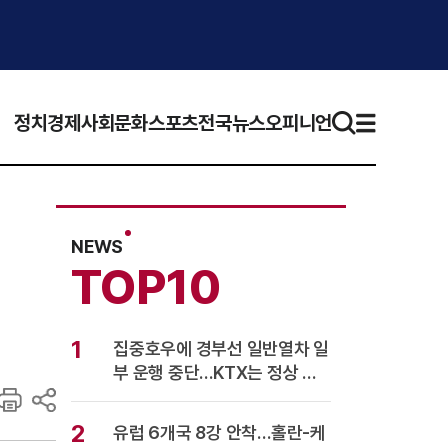
정치
경제
사회
문화
스포츠
전국뉴스
오피니언
NEWS
TOP10
1
집중호우에 경부선 일반열차 일
부 운행 중단…KTX는 정상 운
행
2
유럽 6개국 8강 안착…홀란-케