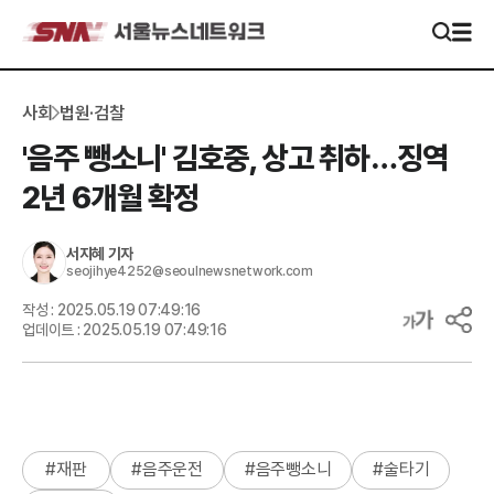
사회
법원·검찰
'음주 뺑소니' 김호중, 상고 취하…징역
2년 6개월 확정
서지혜
기자
seojihye4252@seoulnewsnetwork.com
작성 :
2025.05.19 07:49:16
업데이트 :
2025.05.19 07:49:16
#
재판
#
음주운전
#
음주뺑소니
#
술타기