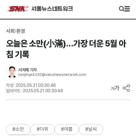
사회
환경
오늘은 소만(小滿)…가장 더운 5월 아
침 기록
서지혜
기자
seojihye4252@seoulnewsnetwork.com
작성 :
2025.05.21 00:30:46
업데이트 :
2025.05.21 00:30:46
#
소만
#
더위
#
여름
#
날씨