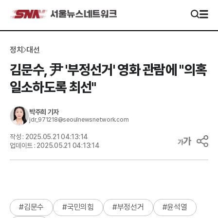
정치
대선
김문수, 尹 '부정선거' 영화 관람에 "의혹
일소하도록 최선"
박주희
기자
jdr_971218@seoulnewsnetwork.com
작성 :
2025.05.21 04:13:14
업데이트 :
2025.05.21 04:13:14
#
김문수
#
국민의힘
#
부정선거
#
윤석열