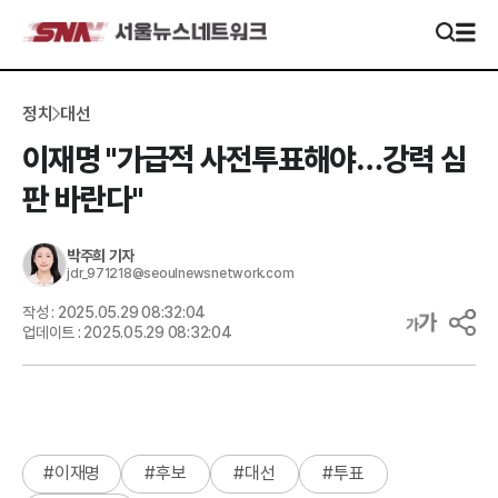
정치
대선
이재명 "가급적 사전투표해야…강력 심
판 바란다"
박주희
기자
jdr_971218@seoulnewsnetwork.com
작성 :
2025.05.29 08:32:04
업데이트 :
2025.05.29 08:32:04
#
이재명
#
후보
#
대선
#
투표