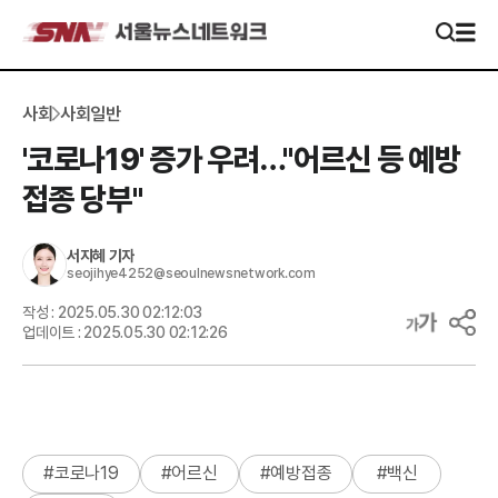
사회
사회일반
'코로나19' 증가 우려…"어르신 등 예방
접종 당부"
서지혜
기자
seojihye4252@seoulnewsnetwork.com
작성 :
2025.05.30 02:12:03
업데이트 :
2025.05.30 02:12:26
#
코로나19
#
어르신
#
예방접종
#
백신