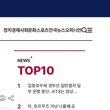
정치
경제
사회
문화
스포츠
전국뉴스
오피니언
NEWS
TOP10
1
집중호우에 경부선 일반열차 일
부 운행 중단…KTX는 정상 운
행
2
미, 호르무즈 겨냥 나흘째 공