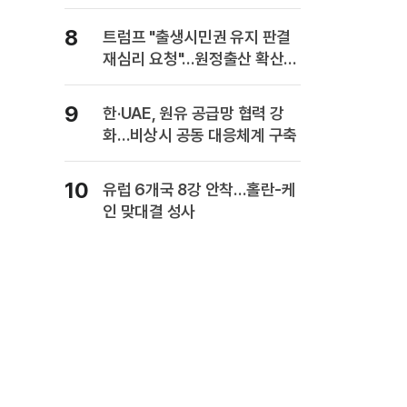
복" 경고
8
트럼프 "출생시민권 유지 판결
재심리 요청"…원정출산 확산
주장
9
한·UAE, 원유 공급망 협력 강
화…비상시 공동 대응체계 구축
10
유럽 6개국 8강 안착…홀란-케
인 맞대결 성사