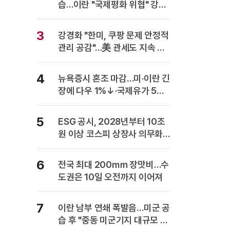
습…이란 "국제평화 위협" 강력
반발
3
강경화 "한미, 쿠팡 문제 안정적
관리 공감"…美 관세도 지속 협
의
4
뉴욕증시 혼조 마감…미·이란 긴
장에 다우 1%↓·국제유가 5%
급등
5
ESG 공시, 2028년부터 10조
원 이상 코스피 상장사 의무화…
사업보고서에 담는다
6
전국 최대 200㎜ 장맛비…수
도권은 10일 오전까지 이어져
7
이란 남부 연쇄 폭발음…미군 공
습 후 "중동 미군기지 대규모 보