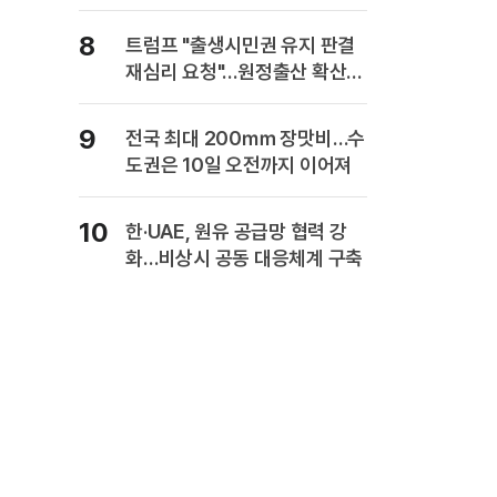
복" 경고
8
트럼프 "출생시민권 유지 판결
재심리 요청"…원정출산 확산
주장
9
전국 최대 200㎜ 장맛비…수
도권은 10일 오전까지 이어져
10
한·UAE, 원유 공급망 협력 강
화…비상시 공동 대응체계 구축