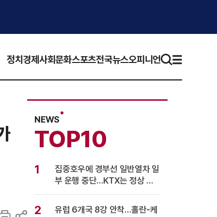
정치
경제
사회
문화
스포츠
전국뉴스
오피니언
NEWS
가
TOP10
1
집중호우에 경부선 일반열차 일
부 운행 중단…KTX는 정상 운
행
2
유럽 6개국 8강 안착…홀란-케