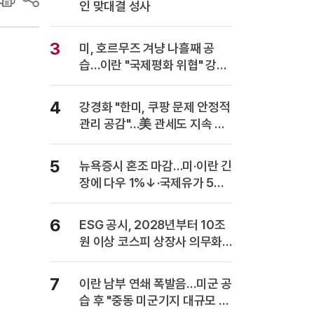
인 맞대결 성사
3
미, 호르무즈 겨냥 나흘째 공
습…이란 "국제평화 위협" 강력
반발
4
강경화 "한미, 쿠팡 문제 안정적
관리 공감"…美 관세도 지속 협
의
5
뉴욕증시 혼조 마감…미·이란 긴
장에 다우 1%↓·국제유가 5%
급등
6
ESG 공시, 2028년부터 10조
원 이상 코스피 상장사 의무화…
사업보고서에 담는다
7
이란 남부 연쇄 폭발음…미군 공
습 후 "중동 미군기지 대규모 보