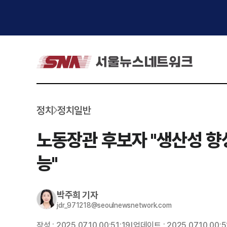
정치
정치일반
노동장관 후보자 "생산성 향상
능"
박주희
기자
jdr_971218@seoulnewsnetwork.com
작성 :
2025.07.10 00:51:19
업데이트 :
2025.07.10 00:5
|