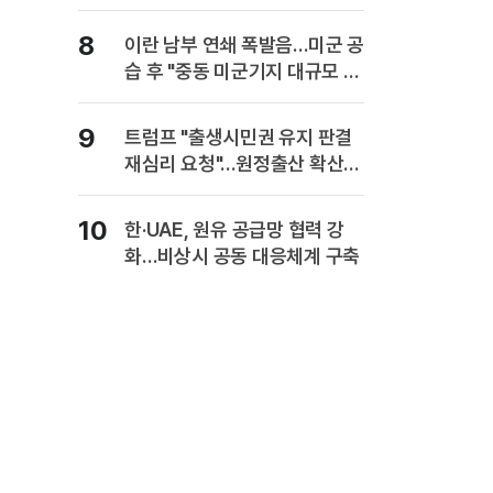
8
이란 남부 연쇄 폭발음…미군 공
습 후 "중동 미군기지 대규모 보
복" 경고
9
트럼프 "출생시민권 유지 판결
재심리 요청"…원정출산 확산
주장
10
한·UAE, 원유 공급망 협력 강
화…비상시 공동 대응체계 구축