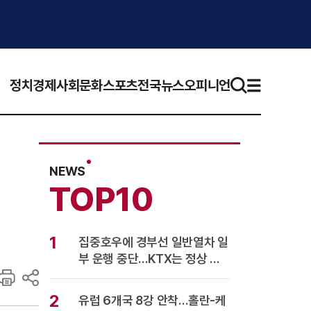
정치
경제
사회
문화
스포츠
전국뉴스
오피니언
NEWS
TOP10
1
집중호우에 경부선 일반열차 일
부 운행 중단…KTX는 정상 운
행
2
유럽 6개국 8강 안착…홀란-케