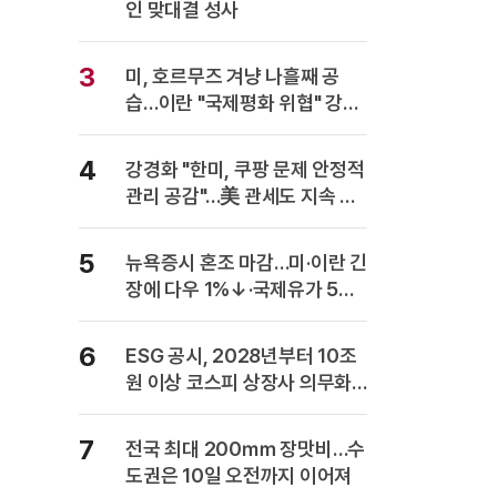
인 맞대결 성사
3
미, 호르무즈 겨냥 나흘째 공
습…이란 "국제평화 위협" 강력
반발
4
강경화 "한미, 쿠팡 문제 안정적
관리 공감"…美 관세도 지속 협
의
5
뉴욕증시 혼조 마감…미·이란 긴
장에 다우 1%↓·국제유가 5%
급등
6
ESG 공시, 2028년부터 10조
원 이상 코스피 상장사 의무화…
사업보고서에 담는다
7
전국 최대 200㎜ 장맛비…수
도권은 10일 오전까지 이어져