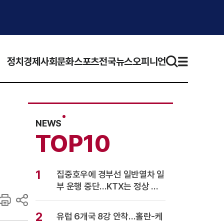
정치
경제
사회
문화
스포츠
전국뉴스
오피니언
NEWS
TOP10
1
집중호우에 경부선 일반열차 일
부 운행 중단…KTX는 정상 운
행
2
유럽 6개국 8강 안착…홀란-케