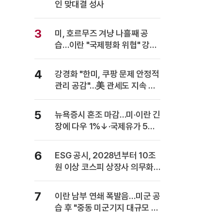
인 맞대결 성사
3
미, 호르무즈 겨냥 나흘째 공
습…이란 "국제평화 위협" 강력
반발
4
강경화 "한미, 쿠팡 문제 안정적
관리 공감"…美 관세도 지속 협
의
5
뉴욕증시 혼조 마감…미·이란 긴
장에 다우 1%↓·국제유가 5%
급등
6
ESG 공시, 2028년부터 10조
원 이상 코스피 상장사 의무화…
사업보고서에 담는다
7
이란 남부 연쇄 폭발음…미군 공
습 후 "중동 미군기지 대규모 보