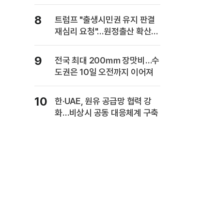
복" 경고
8
트럼프 "출생시민권 유지 판결
재심리 요청"…원정출산 확산
주장
9
전국 최대 200㎜ 장맛비…수
도권은 10일 오전까지 이어져
10
한·UAE, 원유 공급망 협력 강
화…비상시 공동 대응체계 구축