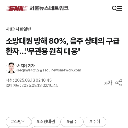
사회
사회일반
소방대원 방해 80%, 음주 상태의 구급
환자…"무관용 원칙 대응"
서지혜
기자
seojihye4252@seoulnewsnetwork.com
작성 :
2025.08.13 02:10:45
업데이트 :
2025.08.13 02:10:45
#
소방서
#
소방대원
#
음주
#
주취