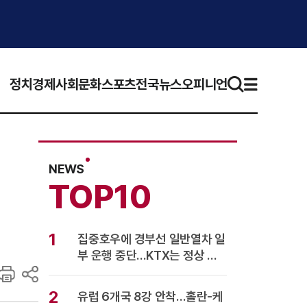
정치
경제
사회
문화
스포츠
전국뉴스
오피니언
NEWS
TOP10
1
집중호우에 경부선 일반열차 일
부 운행 중단…KTX는 정상 운
행
2
유럽 6개국 8강 안착…홀란-케