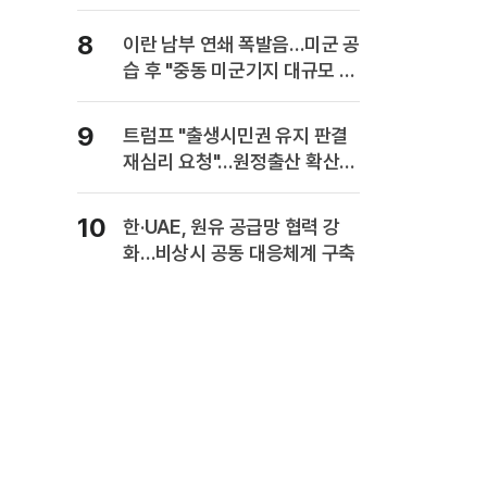
사업보고서에 담는다
8
이란 남부 연쇄 폭발음…미군 공
습 후 "중동 미군기지 대규모 보
복" 경고
9
트럼프 "출생시민권 유지 판결
재심리 요청"…원정출산 확산
주장
10
한·UAE, 원유 공급망 협력 강
화…비상시 공동 대응체계 구축