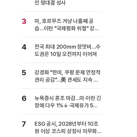
인 맞대결 성사
3
미, 호르무즈 겨냥 나흘째 공
습…이란 "국제평화 위협" 강력
반발
4
전국 최대 200㎜ 장맛비…수
도권은 10일 오전까지 이어져
5
강경화 "한미, 쿠팡 문제 안정적
관리 공감"…美 관세도 지속 협
의
6
뉴욕증시 혼조 마감…미·이란 긴
장에 다우 1%↓·국제유가 5%
급등
7
ESG 공시, 2028년부터 10조
원 이상 코스피 상장사 의무화…