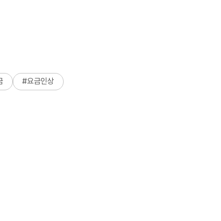
금
#
요금인상