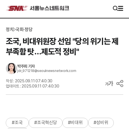
정치
국회·정당
조국, 비대위원장 선임 "당의 위기는 제
부족함 탓…제도적 정비"
박주희
기자
jdr_971218@seoulnewsnetwork.com
작성 :
2025.09.11 07:40:30
업데이트 :
2025.09.11 07:40:30
#
조국
#
조국혁신당
#
비대위
#
성비위