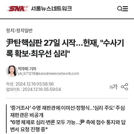
정치
정치일반
尹탄핵심판 27일 시작…헌재, "수사기
록 확보·최우선 심리"
박주희
기자
jdr_971218@seoulnewsnetwork.com
작성 :
2024.12.16 05:58:56
업데이트 :
2024.12.16 05:59:04
'증거조사' 수명 재판관에 이미선·정형식…'심리 주도' 주심
재판관은 비공개
"6명 체제로 심리·변론 모두 가능…尹 측에 접수 통지와 답
변서 요청 진행 중"