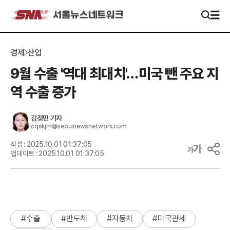
경제
산업
9월 수출 '역대 최대치'…미국 뺀 주요 지
역 수출 증가
김정민
기자
cqskjm@seoulnewsnetwork.com
작성 :
2025.10.01 01:37:05
업데이트 :
2025.10.01 01:37:05
#
수출
#
반도체
#
자동차
#
미국관세