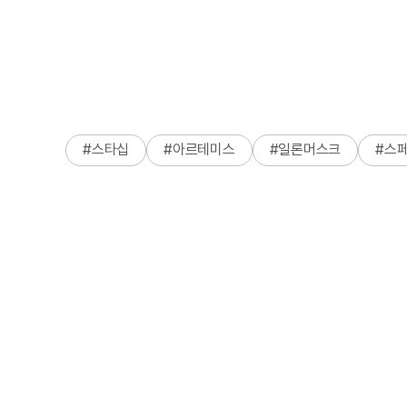
#
스타십
#
아르테미스
#
일론머스크
#
스