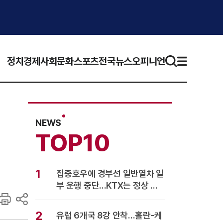
정치
경제
사회
문화
스포츠
전국뉴스
오피니언
NEWS
TOP10
1
집중호우에 경부선 일반열차 일
부 운행 중단…KTX는 정상 운
행
2
유럽 6개국 8강 안착…홀란-케