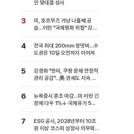
인 맞대결 성사
3
미, 호르무즈 겨냥 나흘째 공
습…이란 "국제평화 위협" 강력
반발
4
전국 최대 200㎜ 장맛비…수
도권은 10일 오전까지 이어져
5
강경화 "한미, 쿠팡 문제 안정적
관리 공감"…美 관세도 지속 협
의
6
뉴욕증시 혼조 마감…미·이란 긴
장에 다우 1%↓·국제유가 5%
급등
7
ESG 공시, 2028년부터 10조
원 이상 코스피 상장사 의무화…