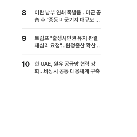
사업보고서에 담는다
8
이란 남부 연쇄 폭발음…미군 공
습 후 "중동 미군기지 대규모 보
복" 경고
9
트럼프 "출생시민권 유지 판결
재심리 요청"…원정출산 확산
주장
10
한·UAE, 원유 공급망 협력 강
화…비상시 공동 대응체계 구축