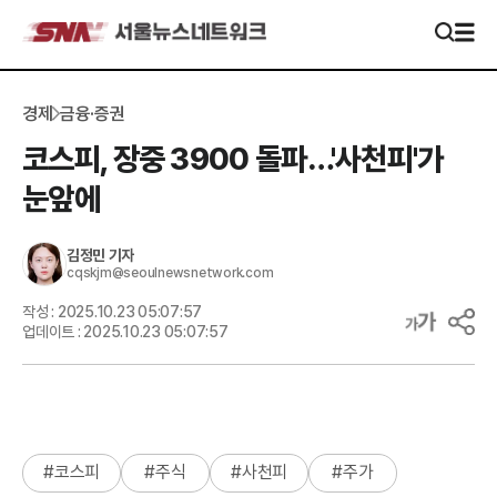
경제
금융·증권
코스피, 장중 3900 돌파…'사천피'가
눈앞에
김정민
기자
cqskjm@seoulnewsnetwork.com
작성 :
2025.10.23 05:07:57
업데이트 :
2025.10.23 05:07:57
#
코스피
#
주식
#
사천피
#
주가