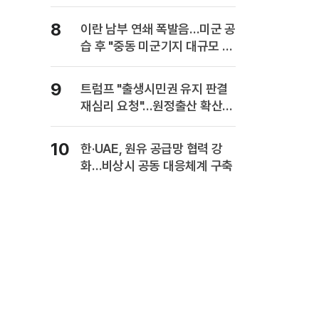
사업보고서에 담는다
8
이란 남부 연쇄 폭발음…미군 공
습 후 "중동 미군기지 대규모 보
복" 경고
9
트럼프 "출생시민권 유지 판결
재심리 요청"…원정출산 확산
주장
10
한·UAE, 원유 공급망 협력 강
화…비상시 공동 대응체계 구축