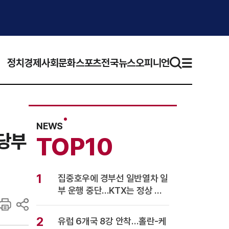
정치
경제
사회
문화
스포츠
전국뉴스
오피니언
NEWS
 당부
TOP10
1
집중호우에 경부선 일반열차 일
부 운행 중단…KTX는 정상 운
행
2
유럽 6개국 8강 안착…홀란-케