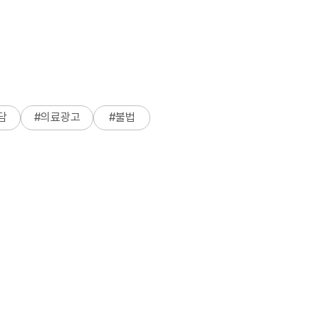
담
#
의료광고
#
불법