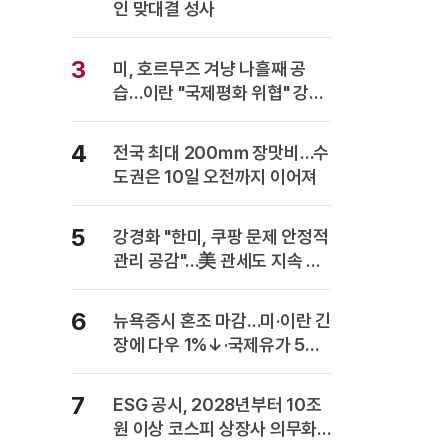
인 맞대결 성사
3
미, 호르무즈 겨냥 나흘째 공
습…이란 "국제평화 위협" 강력
반발
4
전국 최대 200㎜ 장맛비…수
도권은 10일 오전까지 이어져
5
강경화 "한미, 쿠팡 문제 안정적
관리 공감"…美 관세도 지속 협
의
6
뉴욕증시 혼조 마감…미·이란 긴
장에 다우 1%↓·국제유가 5%
급등
7
ESG 공시, 2028년부터 10조
원 이상 코스피 상장사 의무화…