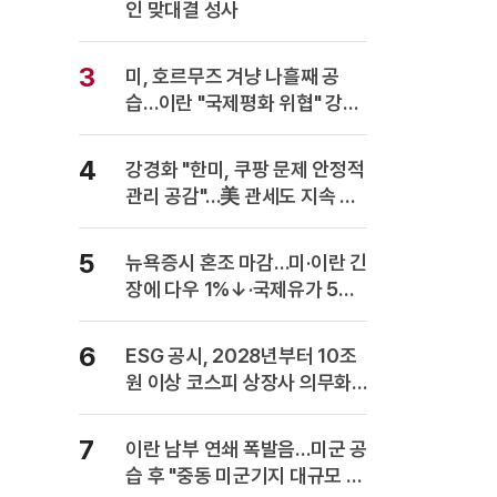
인 맞대결 성사
3
미, 호르무즈 겨냥 나흘째 공
습…이란 "국제평화 위협" 강력
반발
4
강경화 "한미, 쿠팡 문제 안정적
관리 공감"…美 관세도 지속 협
의
5
뉴욕증시 혼조 마감…미·이란 긴
장에 다우 1%↓·국제유가 5%
급등
6
ESG 공시, 2028년부터 10조
원 이상 코스피 상장사 의무화…
사업보고서에 담는다
7
이란 남부 연쇄 폭발음…미군 공
습 후 "중동 미군기지 대규모 보