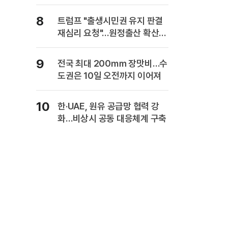
복" 경고
8
트럼프 "출생시민권 유지 판결
재심리 요청"…원정출산 확산
주장
9
전국 최대 200㎜ 장맛비…수
도권은 10일 오전까지 이어져
10
한·UAE, 원유 공급망 협력 강
화…비상시 공동 대응체계 구축