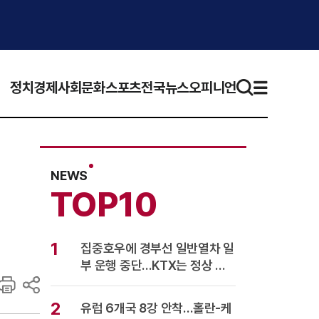
정치
경제
사회
문화
스포츠
전국뉴스
오피니언
NEWS
TOP10
1
집중호우에 경부선 일반열차 일
부 운행 중단…KTX는 정상 운
행
2
유럽 6개국 8강 안착…홀란-케