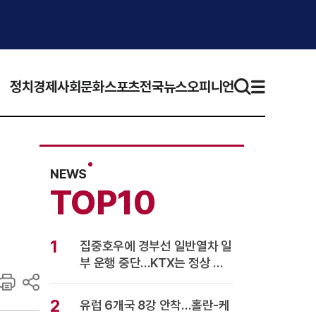
정치
경제
사회
문화
스포츠
전국뉴스
오피니언
NEWS
TOP10
1
집중호우에 경부선 일반열차 일
부 운행 중단…KTX는 정상 운
행
2
유럽 6개국 8강 안착…홀란-케