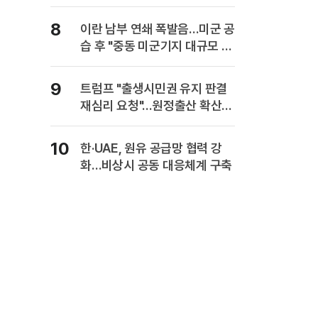
사업보고서에 담는다
8
이란 남부 연쇄 폭발음…미군 공
습 후 "중동 미군기지 대규모 보
복" 경고
9
트럼프 "출생시민권 유지 판결
재심리 요청"…원정출산 확산
주장
10
한·UAE, 원유 공급망 협력 강
화…비상시 공동 대응체계 구축