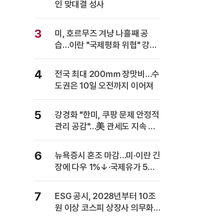
인 맞대결 성사
3
미, 호르무즈 겨냥 나흘째 공
습…이란 "국제평화 위협" 강력
반발
4
전국 최대 200㎜ 장맛비…수
도권은 10일 오전까지 이어져
5
강경화 "한미, 쿠팡 문제 안정적
관리 공감"…美 관세도 지속 협
의
6
뉴욕증시 혼조 마감…미·이란 긴
장에 다우 1%↓·국제유가 5%
급등
7
ESG 공시, 2028년부터 10조
원 이상 코스피 상장사 의무화…