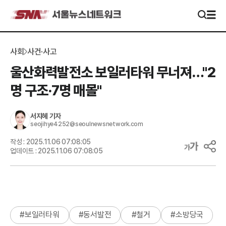
사회
사건·사고
울산화력발전소 보일러타워 무너져…"2
명 구조·7명 매몰"
서지혜
기자
seojihye4252@seoulnewsnetwork.com
작성 :
2025.11.06 07:08:05
업데이트 :
2025.11.06 07:08:05
#
보일러타워
#
동서발전
#
철거
#
소방당국