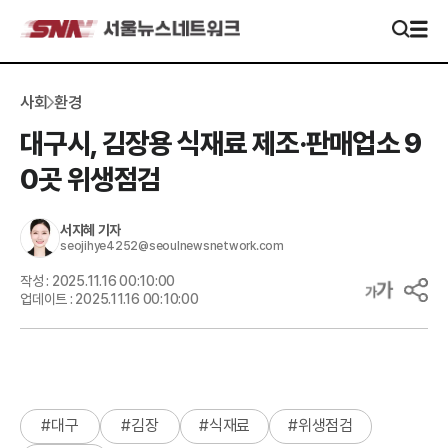
사회
환경
대구시, 김장용 식재료 제조·판매업소 9
0곳 위생점검
서지혜
기자
seojihye4252@seoulnewsnetwork.com
작성 :
2025.11.16 00:10:00
업데이트 :
2025.11.16 00:10:00
#
대구
#
김장
#
식재료
#
위생점검