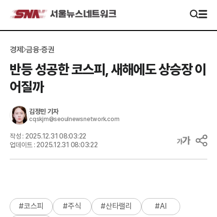
경제
금융·증권
반등 성공한 코스피, 새해에도 상승장 이
어질까
김정민
기자
cqskjm@seoulnewsnetwork.com
작성 :
2025.12.31 08:03:22
업데이트 :
2025.12.31 08:03:22
#
코스피
#
주식
#
산타랠리
#
AI