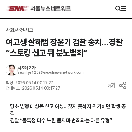
사회
사건·사고
여고생 살해범 장윤기 검찰 송치…경찰
“스토킹 신고 뒤 분노범죄”
서지혜
기자
seojihye4252@seoulnewsnetwork.com
작성 :
2026.05.14 00:17:27
업데이트 :
2026.05.14 00:17:27
당초 범행 대상은 신고 여성…찾지 못하자 귀가하던 학생 공
격
경찰 “불특정 다수 노린 묻지마 범죄와는 다른 유형”