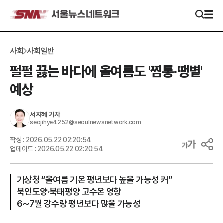
사회
사회일반
펄펄 끓는 바다에 올여름도 '찜통·땡볕'
예상
서지혜
기자
seojihye4252@seoulnewsnetwork.com
작성 :
2026.05.22 02:20:54
업데이트 :
2026.05.22 02:20:54
기상청 “올여름 기온 평년보다 높을 가능성 커”
북인도양·북태평양 고수온 영향
6∼7월 강수량 평년보다 많을 가능성