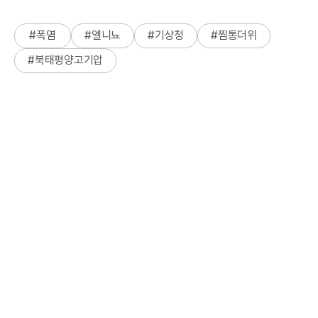
#
폭염
#
엘니뇨
#
기상청
#
찜통더위
#
북태평양고기압