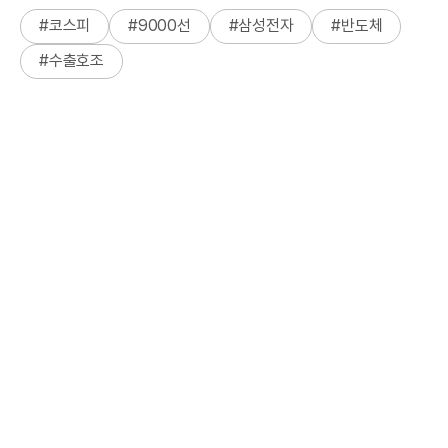
#
코스피
#
9000선
#
삼성전자
#
반도체
#
수출호조