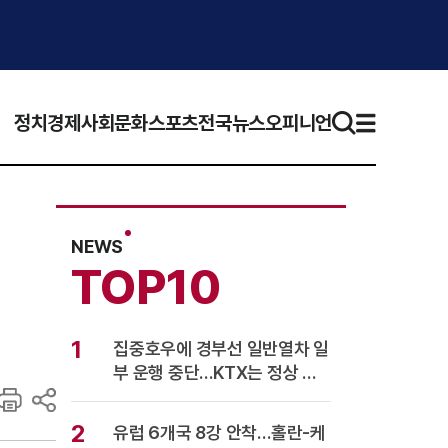
정치
경제
사회
문화
스포츠
전국뉴스
오피니언
NEWS
TOP10
1
집중호우에 경부선 일반열차 일
부 운행 중단…KTX는 정상 운
행
2
유럽 6개국 8강 안착…홀란-케