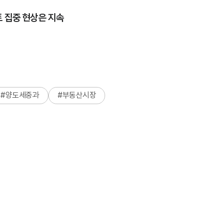
 집중 현상은 지속
#
양도세중과
#
부동산시장