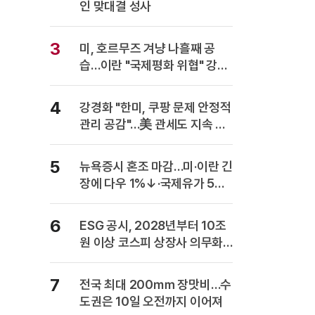
인 맞대결 성사
3
미, 호르무즈 겨냥 나흘째 공
습…이란 "국제평화 위협" 강력
반발
4
강경화 "한미, 쿠팡 문제 안정적
관리 공감"…美 관세도 지속 협
의
5
뉴욕증시 혼조 마감…미·이란 긴
장에 다우 1%↓·국제유가 5%
급등
6
ESG 공시, 2028년부터 10조
원 이상 코스피 상장사 의무화…
사업보고서에 담는다
7
전국 최대 200㎜ 장맛비…수
도권은 10일 오전까지 이어져