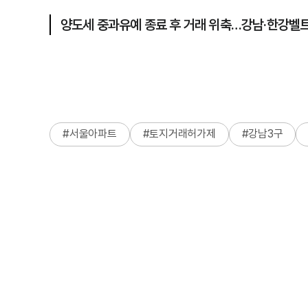
양도세 중과유예 종료 후 거래 위축…강남·한강벨트
#
서울아파트
#
토지거래허가제
#
강남3구