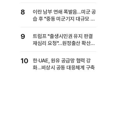
8
이란 남부 연쇄 폭발음…미군 공
습 후 "중동 미군기지 대규모 보
복" 경고
9
트럼프 "출생시민권 유지 판결
재심리 요청"…원정출산 확산
주장
10
한·UAE, 원유 공급망 협력 강
화…비상시 공동 대응체계 구축