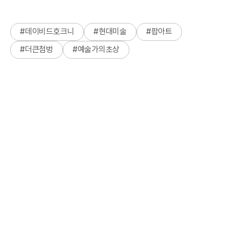
#
데이비드호크니
#
현대미술
#
팝아트
#
더큰첨벙
#
예술가의초상