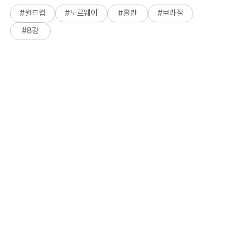
#
월드컵
#
노르웨이
#
홀란
#
브라질
#
8강